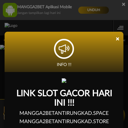
×
MANGGA2BET Aplikasi Mobile
UNDUH
Jangan tampilkan lagi hari ini
×
i 15.00.00 sampai 30-Sep-2026 15.00.00. Selama waktu ini, PP Virtual Sports perma
INFO !!!
LINK SLOT GACOR HARI
JACKPOT
PLAY
INI !!!
IDR
UPDATING
MANGGA2BETANTIRUNGKAD.SPACE
MANGGA2BETANTIRUNGKAD.STORE