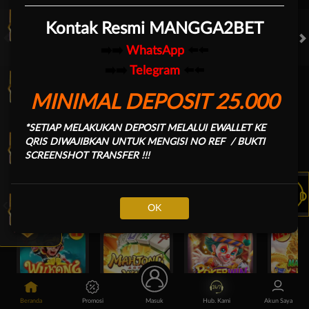
Kontak Resmi MANGGA2BET
➡️➡️
WhatsApp
⬅️⬅️
HOT GAMES
SLOTS
LIVE CASINO
RACE
TOGEL
OL
➡️➡️
Telegram
⬅️⬅️
GAME POPULER
MINIMAL DEPOSIT 25.000
*SETIAP MELAKUKAN DEPOSIT MELALUI EWALLET KE
QRIS DIWAJIBKAN UNTUK MENGISI NO REF / BUKTI
SCREENSHOT TRANSFER !!!
Gates of Olympus POP
Treasures of Aztec
Fortune Garuda 1000
OK
Wukong - Black Scatter
Mahjong Ways
Poker Win
Beranda
Promosi
Masuk
Hub. Kami
Akun Saya